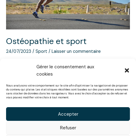
Ostéopathie et sport
24/07/2023
/
Sport
/
Laisser un commentaire
Quand consulter un ostéopathe du sport ? Prévention,
Gérer le consentement aux
blessure, préparation et récupération sportive… Découvrez
cookies
les réponses et la fréquence idéale.
Nous analysons votre comportement sur le site afin d'optimiser la navigation et de proposer
du contenu qui plaise. Les statistiques récoltées sont basées sur des paramètres anonymes
Lire la suite »
sans stocker de données dans les navigateurs. Vous avez le choix d'accepter ou de refuser et
vous pouvez modifier votre choix à tout moment.
Accepter
Refuser