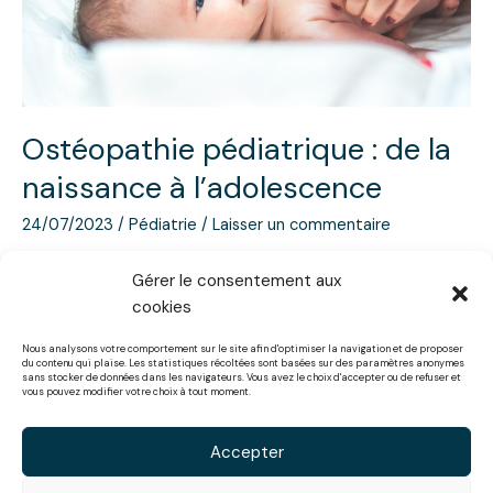
l’adolescence
Ostéopathie pédiatrique : de la
naissance à l’adolescence
24/07/2023
/
Pédiatrie
/
Laisser un commentaire
De la naissance à l’adolescence : quand et pourquoi
Gérer le consentement aux
consulter un ostéopathe pour son enfant ? Quelles sont les
cookies
étapes à ne pas manquer ?
Nous analysons votre comportement sur le site afin d'optimiser la navigation et de proposer
du contenu qui plaise. Les statistiques récoltées sont basées sur des paramètres anonymes
Lire la suite »
sans stocker de données dans les navigateurs. Vous avez le choix d'accepter ou de refuser et
vous pouvez modifier votre choix à tout moment.
Accepter